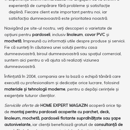
experiență de cumpărare fără probleme și satisfacție
deplină. Fiecare client este important pentru noi, iar
satisfacția dumneavoastră este prioritatea noastră.
Navigând pe site-ul nostru, veți descoperi o varietate de
opțiuni pentru
pardoseli
, inclusiv
linoleum
,
covor PVC
și
mochetă
, împreună cu informații utile despre produse și servicii.
Fie că sunteți în căutarea unei soluții pentru casa
dumneavoastră, biroul dumneavoastră sau spațiul comercial,
suntem aici pentru a vă ajuta să realizați viziunea
dumneavoastră.
Înființată în 2004, compania are la bază o echipă tânără care
execută cu profesionalism și dedicație orice lucrare, folosind
materiale și tehnologii moderne
, pentru a depăși cerințele și
exigențele tuturor clienților.
Serviciile oferte de
HOME EXPERT MAGAZIN
acoperă orice tip
de
montaj pentru pardoseli acoperite cu parchet, deck,
linoleum, mochetă, pardoseli flotante supraînălțate sau șape
autonivelante,
iar clienții beneficiază gratuit de
consultanță de