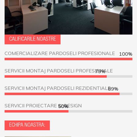
CALIFICARILE NOASTRE
COMERCIALIZARE PARDOSELI PROFESIONALE
100%
SERVICII MONTAJ PARDOSELI PROFESIONALE
79%
SERVICII MONTAJ PARDOSELI REZIDENTIALE
89%
SERVICII PROIECTARE SI DESIGN
50%
50%
ECHIPA NOASTRA: