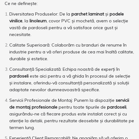
Ce ne definește:
Diversitatea Produselor
: De la
parchet laminat
și
podele
vinilice
, la
linoleum
, covor PVC și mochetă, avem o selecție
vastă de pardoseli pentru a vă satisface orice gust și
necesitate.
Calitate Superioară
: Colaborăm cu branduri de renume în
industrie pentru a vă oferi produse de cea mai înaltă calitate,
durabile și estetice.
Consultanță Specializată
: Echipa noastră de experți în
pardoseli
este aici pentru a vă ghida în procesul de selecție
și instalare, oferindu-vă consultanță personalizată și soluții
adaptate nevoilor dumneavoastră specifice.
Servicii Profesionale de Montaj
: Punem la dispoziție
servicii
de montaj profesionale
pentru toate tipurile de
pardoseli
,
asigurându-ne că fiecare produs este instalat corect și cu
atenție la detalii, pentru rezultate deosebite și durabilitate pe
termen lung.
Experiență Client Remarcabilă
: Ne angajăm să vă oferim o