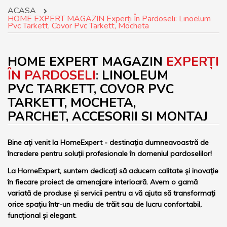
ACASA
HOME EXPERT MAGAZIN Experți În Pardoseli: Linoelum
Pvc Tarkett, Covor Pvc Tarkett, Mocheta
HOME EXPERT MAGAZIN
EXPERȚI
ÎN PARDOSELI
:
LINOLEUM
PVC TARKETT
,
COVOR PVC
TARKETT
,
MOCHETA
,
PARCHET
,
ACCESORII
SI
MONTAJ
Bine ați venit la HomeExpert - destinația dumneavoastră de
încredere pentru soluții profesionale în domeniul pardoselilor!
La HomeExpert, suntem dedicați să aducem calitate și inovație
în fiecare proiect de amenajare interioară. Avem o gamă
variată de produse și servicii pentru a vă ajuta să transformați
orice spațiu într-un mediu de trăit sau de lucru confortabil,
funcțional și elegant.