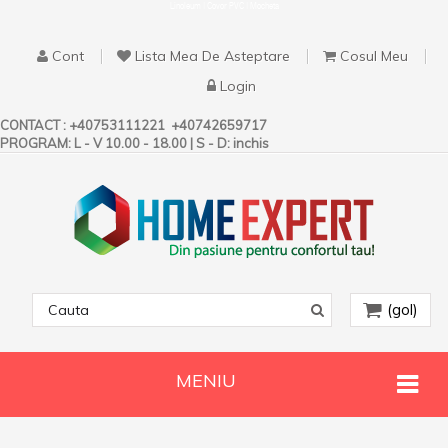
Linoleum | Covor PVC | Mocheta
Cont
Lista Mea De Asteptare
Cosul Meu
Login
CONTACT :
+40753111221
+40742659717
PROGRAM: L - V 10.00 - 18.00 | S - D: inchis
(gol)
MENIU