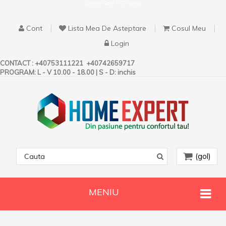
Linoleum | Covor PVC | Mocheta
Cont
Lista Mea De Asteptare
Cosul Meu
Login
CONTACT :
+40753111221
+40742659717
PROGRAM: L - V 10.00 - 18.00 | S - D: inchis
(gol)
MENIU