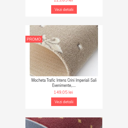
Vezi detalii
PROMO
GA IN COS
Mocheta Trafic Intens Crini Imperiali Sali
Evenimente,...
149,05 lei
Vezi detalii