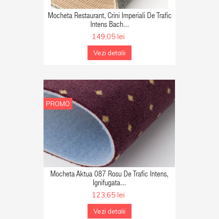
GA IN COS
Mocheta Restaurant, Crini Imperiali De Trafic
Intens Bach...
149,05 lei
Vezi detalii
PROMO
GA IN COS
Mocheta Aktua 087 Rosu De Trafic Intens,
Ignifugata...
123,65 lei
Vezi detalii