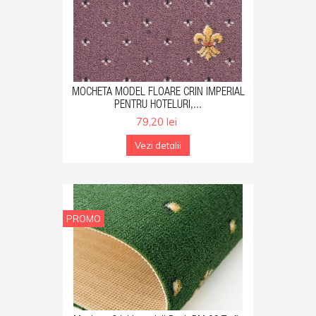
GA IN COS
MOCHETA MODEL FLOARE CRIN IMPERIAL
PENTRU HOTELURI,...
79,20 lei
Vezi detalii
PROMO