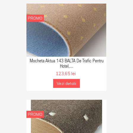
PROMO
GA IN COS
Mocheta Aktua 143 BALTA De Trafic Pentru
Hotel,...
123,65 lei
Vezi detalii
PROMO