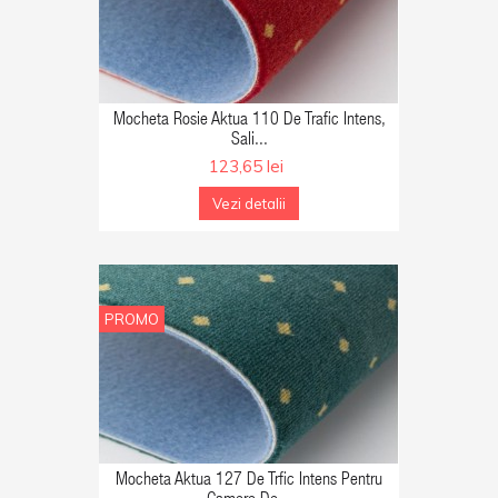
GA IN COS
Mocheta Rosie Aktua 110 De Trafic Intens,
Sali...
123,65 lei
Vezi detalii
PROMO
GA IN COS
Mocheta Aktua 127 De Trfic Intens Pentru