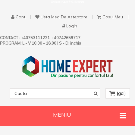
Linoleum | Covor PVC | Mocheta
Cont
Lista Mea De Asteptare
Cosul Meu
Login
CONTACT :
+40753111221
+40742659717
PROGRAM: L - V 10.00 - 18.00 | S - D: inchis
(gol)
MENIU