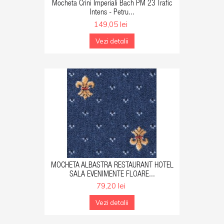
GA IN COS
Mocheta Crini Imperiali Bach PM 23 Trafic
Intens - Petru...
149,05 lei
Vezi detalii
GA IN COS
MOCHETA ALBASTRA RESTAURANT HOTEL
SALA EVENIMENTE FLOARE...
79,20 lei
Vezi detalii