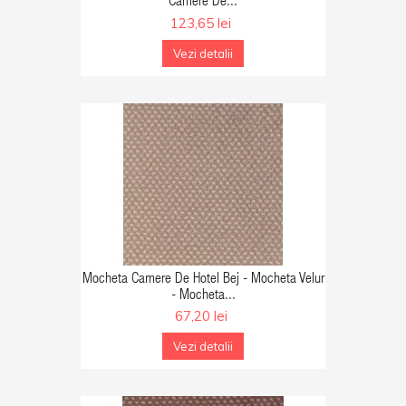
Camere De...
123,65 lei
Vezi detalii
GA IN COS
Mocheta Camere De Hotel Bej - Mocheta Velur
- Mocheta...
67,20 lei
Vezi detalii