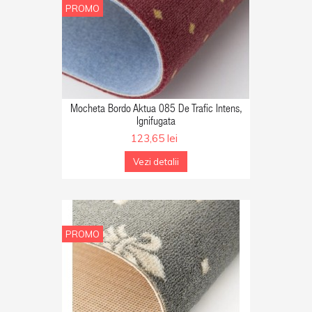
PROMO
GA IN COS
Mocheta Bordo Aktua 085 De Trafic Intens,
Ignifugata
123,65 lei
Vezi detalii
PROMO