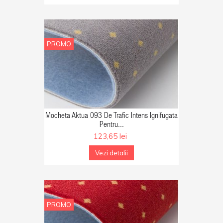
PROMO
GA IN COS
Mocheta Aktua 093 De Trafic Intens Ignifugata
Pentru...
123,65 lei
Vezi detalii
PROMO