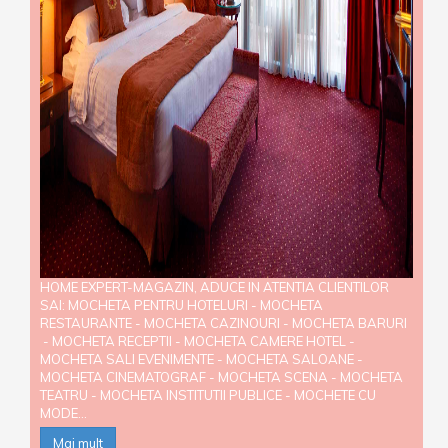
HOME EXPERT-MAGAZIN, ADUCE IN ATENTIA CLIENTILOR
SAI: MOCHETA PENTRU HOTELURI - MOCHETA
RESTAURANTE - MOCHETA CAZINOURI - MOCHETA BARURI
- MOCHETA RECEPTII - MOCHETA CAMERE HOTEL -
MOCHETA SALI EVENIMENTE - MOCHETA SALOANE -
MOCHETA CINEMATOGRAF - MOCHETA SCENA - MOCHETA
TEATRU - MOCHETA INSTITUTII PUBLICE - MOCHETE CU
MODE...
Mai mult