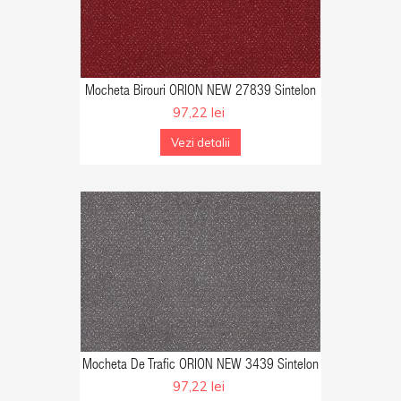
C EPUIZAT
Mocheta Birouri ORION NEW 27839 Sintelon
97,22 lei
Vezi detalii
GA IN COS
Mocheta De Trafic ORION NEW 3439 Sintelon
97,22 lei