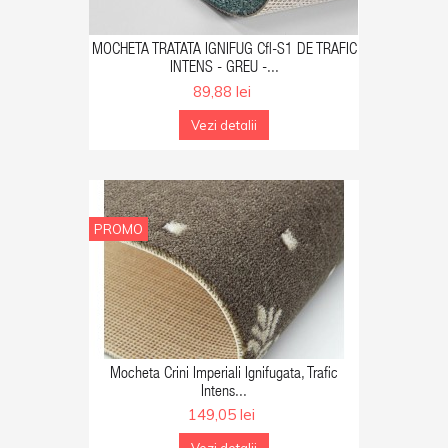
GA IN COS
MOCHETA TRATATA IGNIFUG Cfl-S1 DE TRAFIC
INTENS - GREU -...
89,88 lei
Vezi detalii
PROMO
GA IN COS
Mocheta Crini Imperiali Ignifugata, Trafic
Intens...
149,05 lei