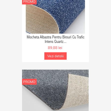
PROMO
GA IN COS
Mocheta Albastra Pentru Birouri Cu Trafic
Intens Quartz...
89,88 lei
Vezi detalii
PROMO