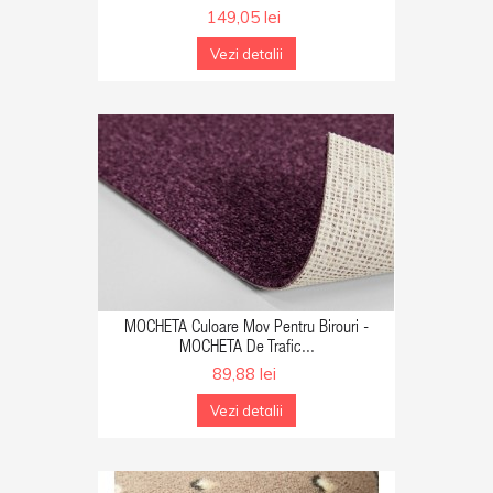
149,05 lei
Vezi detalii
GA IN COS
MOCHETA Culoare Mov Pentru Birouri -
MOCHETA De Trafic...
89,88 lei
Vezi detalii