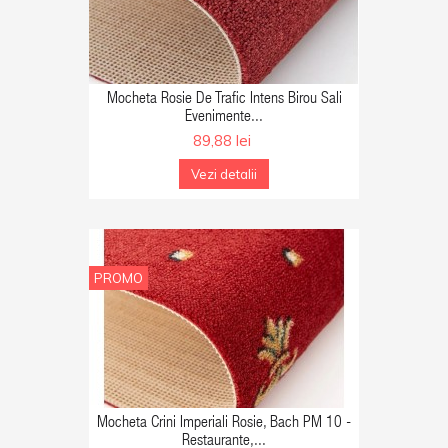
GA IN COS
Mocheta Rosie De Trafic Intens Birou Sali
Evenimente...
89,88 lei
Vezi detalii
PROMO
GA IN COS
Mocheta Crini Imperiali Rosie, Bach PM 10 -
Restaurante,...