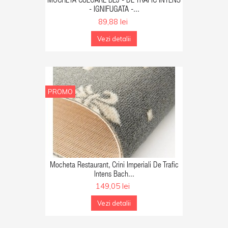
MOCHETA CULOARE BEJ - DE TRAFIC INTENS
- IGNIFUGATA -...
89,88 lei
Vezi detalii
PROMO
GA IN COS
Mocheta Restaurant, Crini Imperiali De Trafic
Intens Bach...
149,05 lei
Vezi detalii