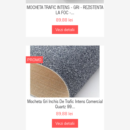
GA IN COS
MOCHETA TRAFIC INTENS - GRI - REZISTENTA
LA FOC -...
89,88 lei
Vezi detalii
PROMO
GA IN COS
Mocheta Gri Inchis De Trafic Intens Comercial
Quartz 99...
89,88 lei
Vezi detalii