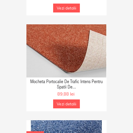
Vezi detalii
GA IN COS
Mocheta Portocalie De Trafic Intens Pentru
Spatii De...
89,88 lei
Vezi detalii