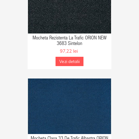
GA IN COS
Mocheta Rezistenta La Trafic ORION NEW
3683 Sintelon
97,22 lei
Vezi detalii
GA IN COS