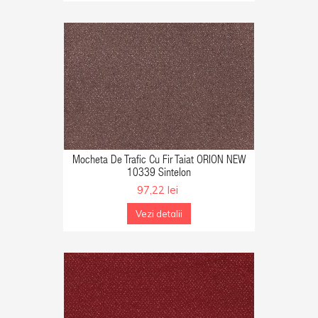
GA IN COS
Mocheta De Trafic Cu Fir Taiat ORION NEW
10339 Sintelon
97,22 lei
Vezi detalii