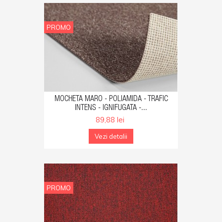
PROMO
GA IN COS
MOCHETA MARO - POLIAMIDA - TRAFIC
INTENS - IGNIFUGATA -...
89,88 lei
Vezi detalii
PROMO