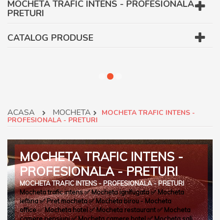
MOCHETA TRAFIC INTENS - PROFESIONALA -
PRETURI
CATALOG PRODUSE
ACASA
MOCHETA
MOCHETA TRAFIC INTENS -
PROFESIONALA - PRETURI
MOCHETA TRAFIC INTENS -
PROFESIONALA - PRETURI
MOCHETA TRAFIC INTENS - PROFESIONALA - PRETURI
Mocheta trafic intens
✅
Mocheta ignifugata
✅
Mocheta
ieftina
✅
Pret mocheta
✅
Mocheta birou - Mocheta
office
✅
Mocheta hotel
✅
Mocheta restaurant
✅
Mocheta
camere pensiuni
✅
Mocheta camere hotel
✅
Mocheta sali