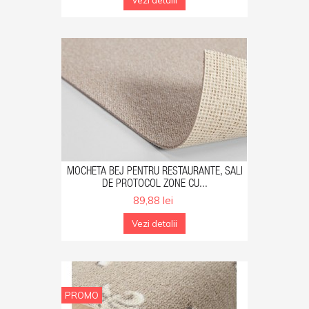
Vezi detalii
GA IN COS
MOCHETA BEJ PENTRU RESTAURANTE, SALI
DE PROTOCOL ZONE CU...
89,88 lei
Vezi detalii
PROMO