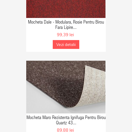
GA IN COS
Mocheta Dale - Modulara, Rosie Pentru Birou
Fara Lipire...
99,39 lei
Vezi detalii
GA IN COS
Mocheta Maro Rezistenta Ignifuga Pentru Birou
Quartz 43...
89,88 lei