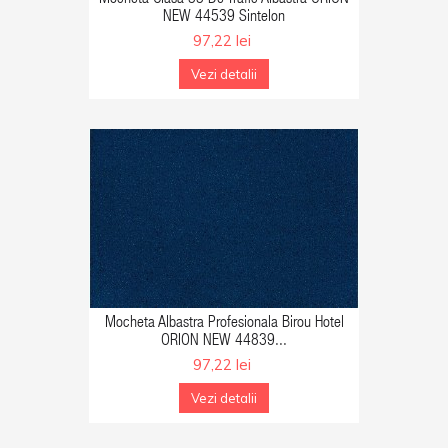
Mocheta Clasa 33 De Trafic Albastra ORION
NEW 44539 Sintelon
97,22 lei
Vezi detalii
GA IN COS
Mocheta Albastra Profesionala Birou Hotel
ORION NEW 44839...
97,22 lei
Vezi detalii