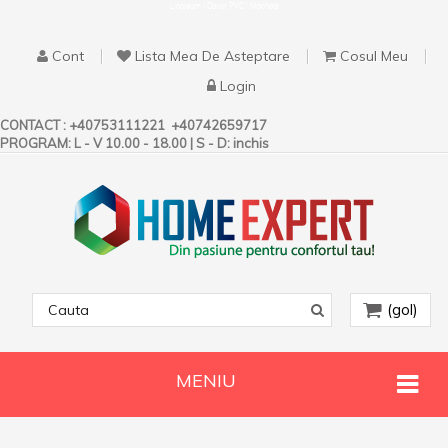
Linoleum | Covor PVC | Mocheta
Cont
Lista Mea De Asteptare
Cosul Meu
Login
CONTACT :
+40753111221
+40742659717
PROGRAM: L - V 10.00 - 18.00 | S - D: inchis
(gol)
MENIU