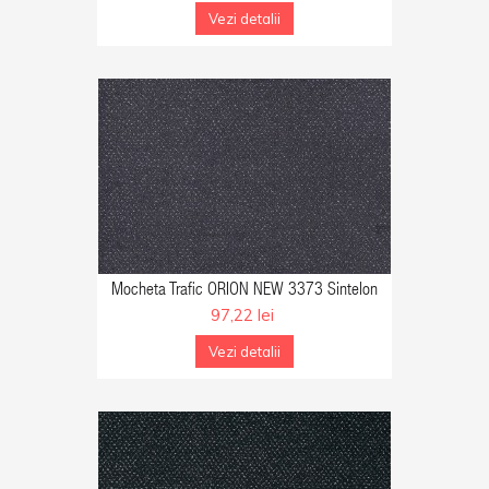
Vezi detalii
GA IN COS
Mocheta Trafic ORION NEW 3373 Sintelon
97,22 lei
Vezi detalii