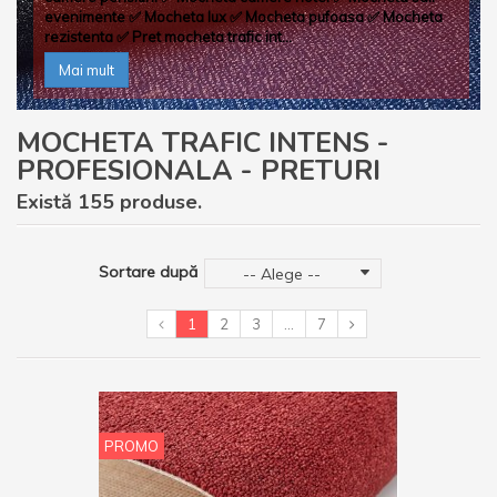
evenimente
✅
Mocheta lux
✅
Mocheta pufoasa
✅
Mocheta
rezistenta
✅
Pret mocheta trafic int...
Mai mult
MOCHETA TRAFIC INTENS -
PROFESIONALA - PRETURI
Există 155 produse.
Sortare după
-- Alege --
1
2
3
...
7
PROMO