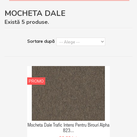
MOCHETA DALE
Există 5 produse.
Sortare după
PROMO
GA IN COS
Mocheta Dale Trafic Intens Pentru Birouri Alpha
823...