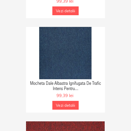
99,39 lei
Vezi detalii
GA IN COS
Mocheta Dale Albastra Ignifugata De Trafic
Intens Pentru...
99,39 lei
Vezi detalii