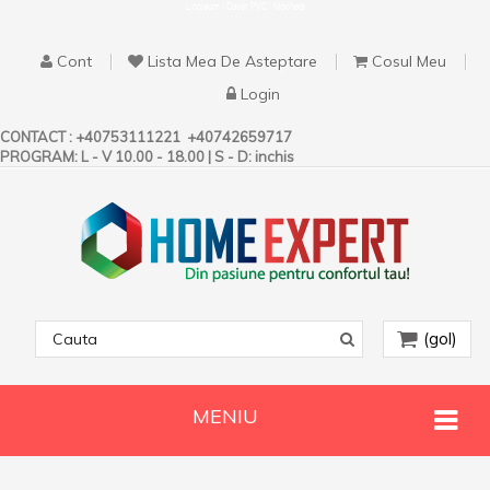
Linoleum | Covor PVC | Mocheta
Cont
Lista Mea De Asteptare
Cosul Meu
Login
CONTACT :
+40753111221
+40742659717
PROGRAM: L - V 10.00 - 18.00 | S - D: inchis
(gol)
MENIU