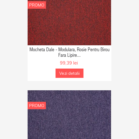
PROMO
GA IN COS
Mocheta Dale - Modulara, Rosie Pentru Birou
Fara Lipire...
99,39 lei
Vezi detalii
PROMO