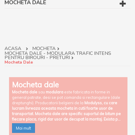
MOCHETA DALE
ACASA
MOCHETA
MOCHETA DALE - MODULARA TRAFIC INTENS
PENTRU BIROURI - PRETURI
Mocheta Dale
Mocheta dale
Mocheta dale
sau
modulara
este fabricata in forme in
general patrate, desi se pot comanda si rectangulare (dale
dreptunghi). Producatorii belgieni de la
Modulyss
, cu care
lucram livreaza aceasta mocheta in cutii foarte usor de
transportat. Mocheta dale are specific suportul de bitum pe
fiecare placa, rigid dar usor de decupat la montaj. Exista p...
Mai mult