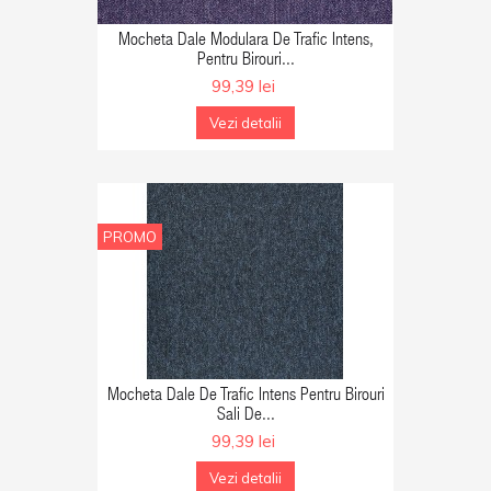
GA IN COS
Mocheta Dale Modulara De Trafic Intens,
Pentru Birouri...
99,39 lei
Vezi detalii
PROMO
GA IN COS
Mocheta Dale De Trafic Intens Pentru Birouri
Sali De...
99,39 lei
Vezi detalii