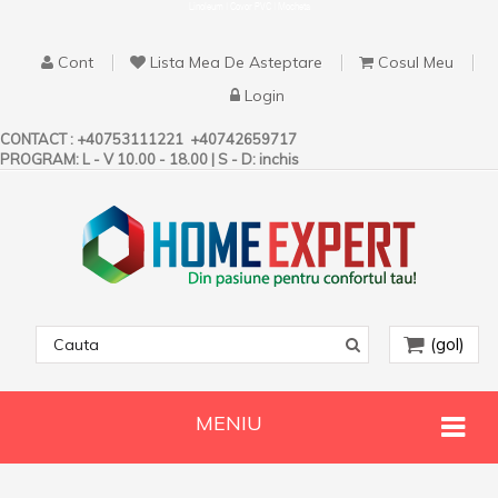
Linoleum | Covor PVC | Mocheta
Cont
Lista Mea De Asteptare
Cosul Meu
Login
CONTACT :
+40753111221
+40742659717
PROGRAM: L - V 10.00 - 18.00 | S - D: inchis
(gol)
MENIU