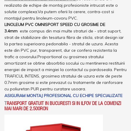
realizata de echipe de montaj profesioniste intrucat este o
solutie complexa.Va putem oferii la cerere, contra-cost si
montajul pentru linoleum-covoru PVC.
LINOLEUM PVC OMNISPORT SPEED CU GROSIME DE
3.4mm
este compus din mai multe straturi de - strat suport,
strat de stabilizare din tesatura fibra de sticla, strat design iar
la partea superioara pedonabila - stratul de uzura. Acesta
este din PVC pur, transparent, dur ce confera rezistenta la
trafic a covorului.
Proportional cu grosimea stratului
amortizant se obtine absorbtia socului cu mentinerea restituirii
energiei de impact a mingiei la contactul cu pardoseala.
Pentru
TRAFICUL INTENS, grosimea stratului de uzura este de peste
0.7mm grosime si este prevazut cu tratamente de ranforsare
cu poliuretan PUR pentru curatare usoara.
ASIGURAM MONTAJ PROFESIONAL CU ECHIPE SPECIALIZATE
T
RANSPORT GRATUIT IN BUCURESTI SI IN ILFOV DE LA COMENZI
MAI MARI DE 2.500RON