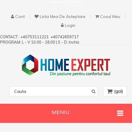
Linoleum | Covor PVC | Mocheta
Cont
Lista Mea De Asteptare
Cosul Meu
Login
CONTACT :
+40753111221
+40742659717
PROGRAM: L - V 10.00 - 18.00 | S - D: inchis
(gol)
MENIU