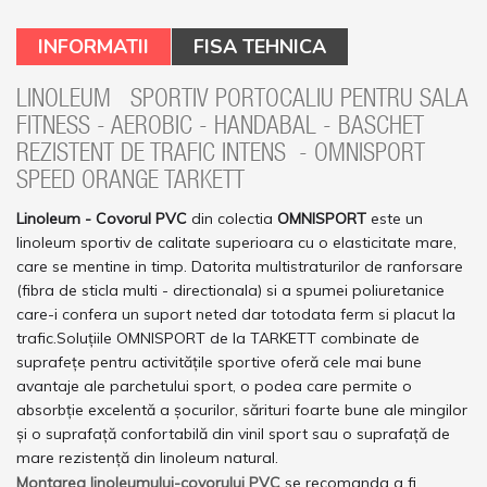
INFORMATII
FISA TEHNICA
LINOLEUM SPORTIV PORTOCALIU PENTRU SALA
FITNESS - AEROBIC - HANDABAL - BASCHET
REZISTENT DE TRAFIC INTENS - OMNISPORT
SPEED ORANGE TARKETT
Linoleum - Covorul PVC
din colectia
OMNISPORT
este un
linoleum sportiv de calitate superioara cu o elasticitate mare,
care se mentine in timp. Datorita multistraturilor de ranforsare
(fibra de sticla multi - directionala) si a spumei poliuretanice
care-i confera un suport neted dar totodata ferm si placut la
trafic.
Soluțiile OMNISPORT de la TARKETT combinate de
suprafeţe pentru activităţile sportive oferă cele mai bune
avantaje ale parchetului sport, o podea care permite o
absorbție excelentă a şocurilor, sărituri foarte bune ale mingilor
şi o suprafață confortabilă din vinil sport sau o suprafață de
mare rezistenţă din linoleum natural.
Montarea linoleumului-covorului PVC
se recomanda a fi