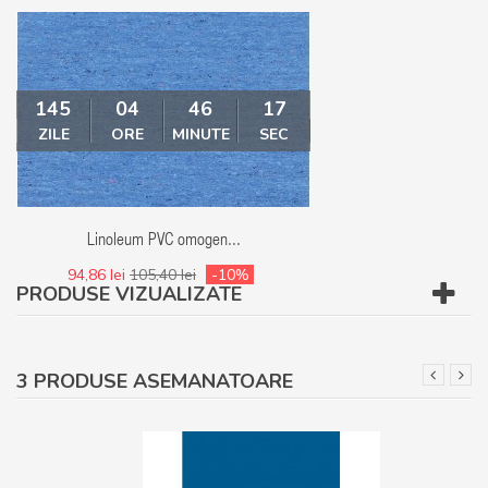
145
04
46
16
145
04
ZILE
ORE
MINUTE
SEC
ZILE
ORE
MI
Linoleum PVC omogen...
Linoleum - Covor
94,86 lei
105,40 lei
-10%
94,86 lei
105,40 le
PRODUSE VIZUALIZATE
3 PRODUSE ASEMANATOARE