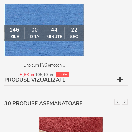
146
00
44
21
146
00
ZILE
ORA
MINUTE
SEC
ZILE
ORA
MI
Linoleum PVC omogen...
Linoleum - Covor
94,86 lei
105,40 lei
-10%
94,86 lei
105,40 le
PRODUSE VIZUALIZATE
30 PRODUSE ASEMANATOARE