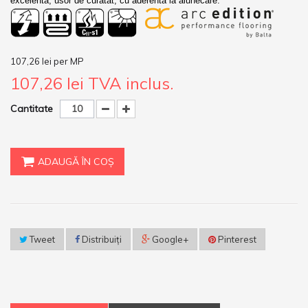
excelenta, usor de curatat, cu aderenta la alunecare.
107,26 lei
per MP
107,26 lei
TVA inclus.
Cantitate
ADAUGĂ ÎN COŞ
Tweet
Distribuiţi
Google+
Pinterest