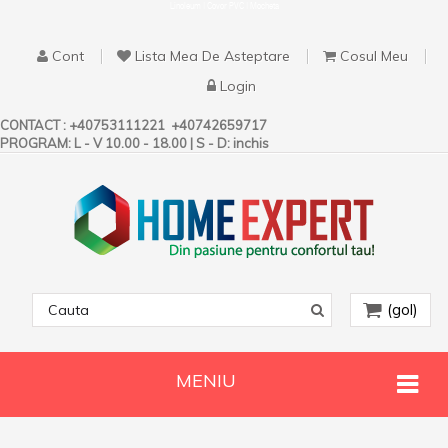
Linoleum | Covor PVC | Mocheta
Cont
Lista Mea De Asteptare
Cosul Meu
Login
CONTACT :
+40753111221
+40742659717
PROGRAM: L - V 10.00 - 18.00 | S - D: inchis
(gol)
MENIU