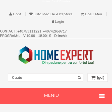
Linoleum | Covor PVC | Mocheta
Cont
Lista Mea De Asteptare
Cosul Meu
Login
CONTACT :
+40753111221
+40742659717
PROGRAM: L - V 10.00 - 18.00 | S - D: inchis
(gol)
MENIU