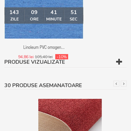
143
09
41
51
143
09
ZILE
ORE
MINUTE
SEC
ZILE
ORE
MI
Linoleum PVC omogen...
Linoleum - Covor
94,86 lei
105,40 lei
-10%
94,86 lei
105,40 le
PRODUSE VIZUALIZATE
30 PRODUSE ASEMANATOARE