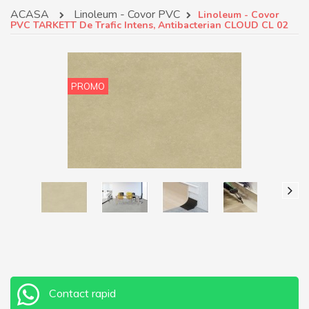
ACASA
Linoleum - Covor PVC
Linoleum - Covor
PVC TARKETT De Trafic Intens, Antibacterian CLOUD CL 02
PROMO
Contact rapid