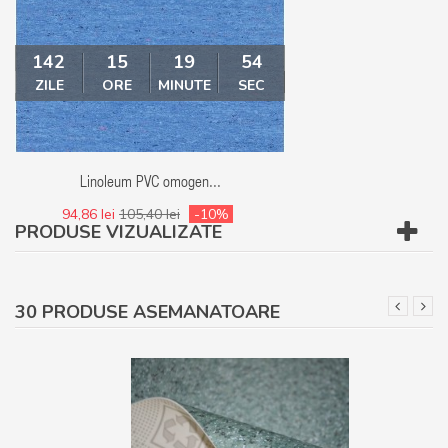
142
15
19
53
142
15
ZILE
ORE
MINUTE
SEC
ZILE
ORE
MI
Linoleum PVC omogen...
Linoleum - Covor
94,86 lei
105,40 lei
-10%
94,86 lei
105,40 le
PRODUSE VIZUALIZATE
30 PRODUSE ASEMANATOARE