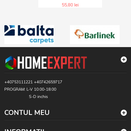
55,80 lei
+40753111221
+40742659717
PROGRAM: L-V 10.00-18.00
S-D inchis
CONTUL MEU