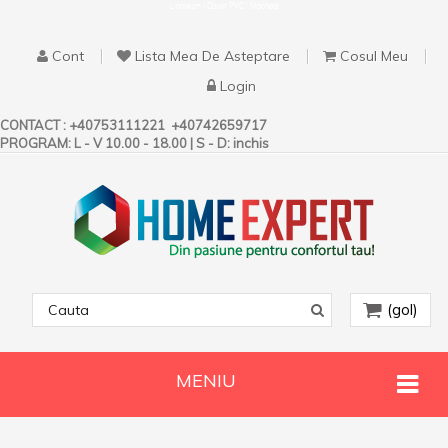
Linoleum | Covor PVC | Mocheta
Cont
Lista Mea De Asteptare
Cosul Meu
Login
CONTACT :
+40753111221
+40742659717
PROGRAM: L - V 10.00 - 18.00 | S - D: inchis
(gol)
MENIU