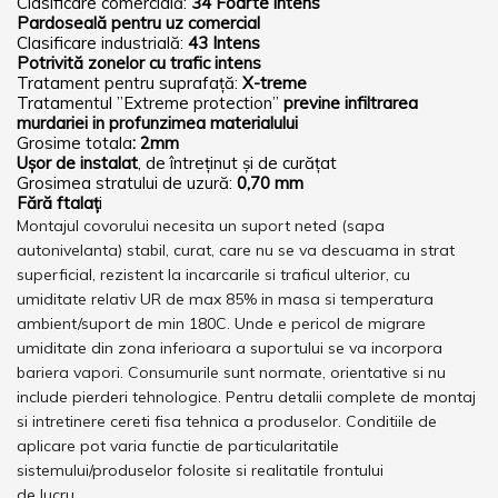
Clasificare comercială:
34 Foarte intens
Pardoseală pentru uz comercial
Clasificare industrială:
43 Intens
Potrivită zonelor cu trafic intens
Tratament pentru suprafață:
X-treme
Tratamentul ”Extreme protection”
previne infiltrarea
murdariei in profunzimea materialului
Grosime totala
: 2mm
Ușor de instalat
, de întreținut și de curățat
Grosimea stratului de uzură:
0,70 mm
Fără ftalaț
i
Montajul covorului necesita un suport neted (sapa
autonivelanta) stabil, curat, care nu se va descuama in strat
superficial, rezistent la incarcarile si traficul ulterior, cu
umiditate relativ UR de max 85% in masa si temperatura
ambient/suport de min 180C. Unde e pericol de migrare
umiditate din zona inferioara a suportului se va incorpora
bariera vapori. Consumurile sunt normate, orientative si nu
include pierderi tehnologice. Pentru detalii complete de montaj
si intretinere cereti fisa tehnica a produselor. Conditiile de
aplicare pot varia functie de particularitatile
sistemului/produselor folosite si realitatile frontului
de lucru.