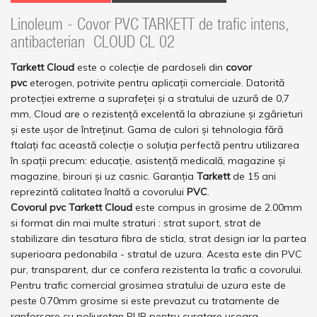
Linoleum - Covor PVC TARKETT de trafic intens,
antibacterian CLOUD CL 02
Tarkett Cloud
este o colecție de pardoseli din
covor
pvc
eterogen, potrivite pentru aplicații comerciale. Datorită
protecției extreme a suprafeței și a stratului de uzură de 0,7
mm, Cloud are o rezistență excelentă la abraziune și zgârieturi
și este ușor de întreținut. Gama de culori și tehnologia fără
ftalați fac această colecție o soluția perfectă pentru utilizarea
în spații precum: educație, asistență medicală, magazine și
magazine, birouri și uz casnic. Garanția
Tarkett
de 15 ani
reprezintă calitatea înaltă a covorului
PVC
.
Covorul pvc Tarkett Cloud
este compus in grosime de 2.00mm
si format din mai multe straturi : strat suport, strat de
stabilizare din tesatura fibra de sticla, strat design iar la partea
superioara pedonabila - stratul de uzura. Acesta este din PVC
pur, transparent, dur ce confera rezistenta la trafic a covorului.
Pentru trafic comercial grosimea stratului de uzura este de
peste 0.70mm grosime si este prevazut cu tratamente de
ranforsare cu poliuretan PUR pentru curatare usoara.