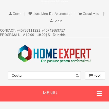
Linoleum | Covor PVC | Mocheta
Cont
Lista Mea De Asteptare
Cosul Meu
Login
CONTACT :
+40753111221
+40742659717
PROGRAM: L - V 10.00 - 18.00 | S - D: inchis
(gol)
MENIU