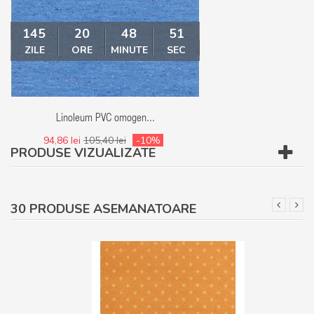
145
20
48
50
145
20
ZILE
ORE
MINUTE
SEC
ZILE
ORE
MI
Linoleum PVC omogen...
Linoleum - Covor
94,86 lei
105,40 lei
-10%
94,86 lei
105,40 le
PRODUSE VIZUALIZATE
30 PRODUSE ASEMANATOARE