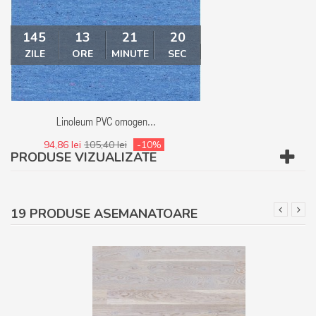
145
13
21
20
145
13
ZILE
ORE
MINUTE
SEC
ZILE
ORE
MI
Linoleum PVC omogen...
Linoleum - Covor
94,86 lei
105,40 lei
-10%
94,86 lei
105,40 le
PRODUSE VIZUALIZATE
19 PRODUSE ASEMANATOARE