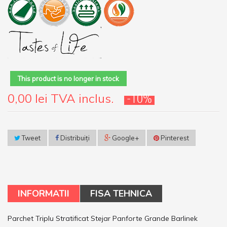
This product is no longer in stock
0,00 lei
TVA inclus.
-10%
Tweet
Distribuiţi
Google+
Pinterest
INFORMATII
FISA TEHNICA
Parchet Triplu Stratificat Stejar Panforte Grande Barlinek