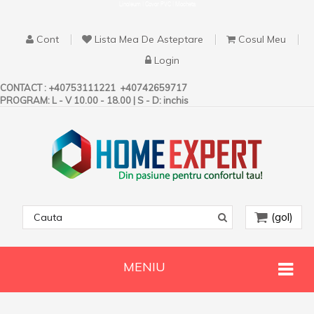
Linoleum | Covor PVC | Mocheta
Cont
Lista Mea De Asteptare
Cosul Meu
Login
CONTACT :
+40753111221
+40742659717
PROGRAM: L - V 10.00 - 18.00 | S - D: inchis
(gol)
MENIU