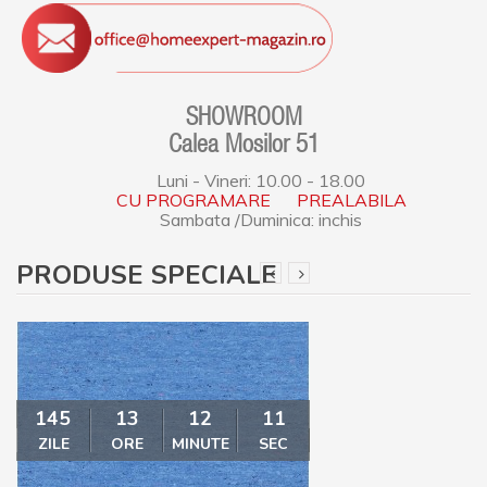
SHOWROOM
Calea Mosilor 51
Luni - Vineri: 10.00 - 18.00
CU PROGRAMARE PREALABILA
Sambata /Duminica: inchis
PRODUSE SPECIALE
145
13
12
11
145
13
ZILE
ORE
MINUTE
SEC
ZILE
ORE
MI