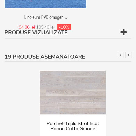
Linoleum PVC omogen...
Linoleum - Covor
94,86 lei
105,40 lei
-10%
94,86 lei
105,40 le
PRODUSE VIZUALIZATE
19 PRODUSE ASEMANATOARE
Parchet Triplu Stratificat
Panna Cotta Grande