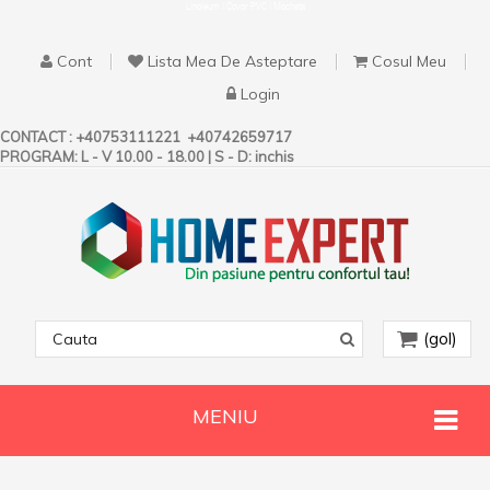
Linoleum | Covor PVC | Mocheta
Cont
Lista Mea De Asteptare
Cosul Meu
Login
CONTACT :
+40753111221
+40742659717
PROGRAM: L - V 10.00 - 18.00 | S - D: inchis
(gol)
MENIU