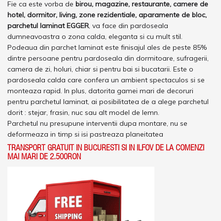
Fie ca este vorba de
birou, magazine, restaurante, camere de
hotel, dormitor, living, zone rezidentiale, aparamente de bloc,
parchetul laminat EGGER
, va face din pardoseala
dumneavoastra o zona calda, eleganta si cu mult stil.
Podeaua din parchet laminat este finisajul ales de peste 85%
dintre persoane pentru pardoseala din dormitoare, sufragerii,
camera de zi, holuri, chiar si pentru bai si bucatarii. Este o
pardoseala calda care confera un ambient spectaculos si se
monteaza rapid. In plus, datorita gamei mari de decoruri
pentru parchetul laminat, ai posibilitatea de a alege parchetul
dorit : stejar
, frasin, nuc sau alt model de lemn.
Parchetul nu presupune interventii dupa montare, nu se
deformeaza in timp si isi pastreaza planeitatea
TRANSPORT GRATUIT IN BUCURESTI SI IN ILFOV DE LA COMENZI
MAI MARI DE 2.500RON