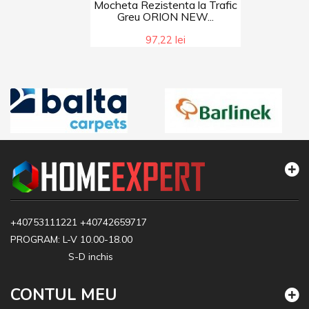
Mocheta Rezistenta la Trafic
Greu ORION NEW...
97,22 lei
+40753111221
+40742659717
PROGRAM: L-V 10.00-18.00
S-D inchis
CONTUL MEU