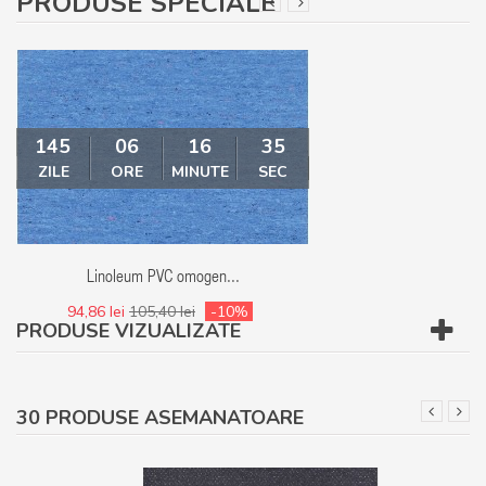
PRODUSE SPECIALE
145
06
16
34
145
06
ZILE
ORE
MINUTE
SEC
ZILE
ORE
MI
Linoleum PVC omogen...
Linoleum - Covor
94,86 lei
105,40 lei
-10%
94,86 lei
105,40 le
PRODUSE VIZUALIZATE
30 PRODUSE ASEMANATOARE