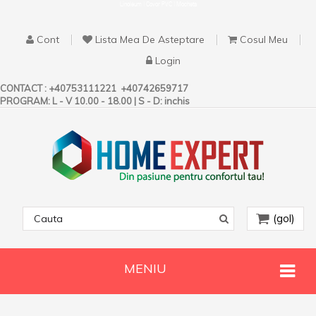
Linoleum | Covor PVC | Mocheta
Cont
Lista Mea De Asteptare
Cosul Meu
Login
CONTACT :
+40753111221
+40742659717
PROGRAM: L - V 10.00 - 18.00 | S - D: inchis
(gol)
MENIU