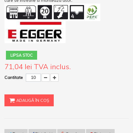
care se intretine si monteaza usor
.
LIPSA STOC
71,04 lei
TVA inclus.
Cantitate
ADAUGĂ ÎN COŞ